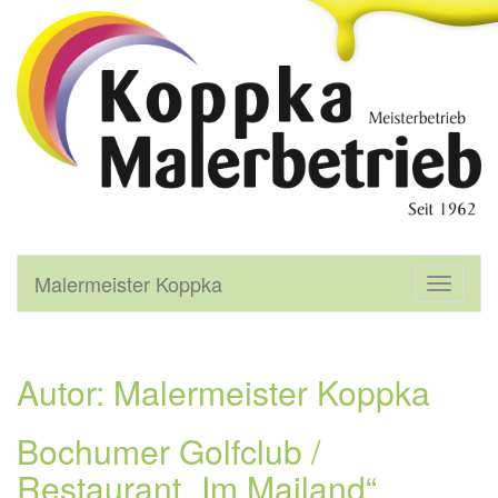
Malermeister Koppka
Malermeister Koppka
T
o
g
g
l
Autor:
Malermeister Koppka
e
n
Bochumer Golfclub /
a
v
Restaurant „Im Mailand“
i