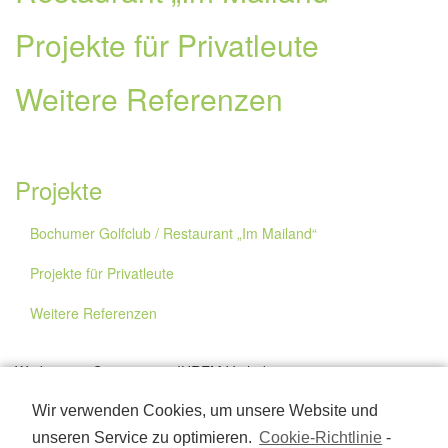
g
a
Projekte für Privatleute
t
i
Weitere Referenzen
o
n
Projekte
Bochumer Golfclub / Restaurant „Im Mailand“
Projekte für Privatleute
Weitere Referenzen
Wir beraten Sie gerne zu IHREM Vorhaben.
Tel:
0234-791473
Wir verwenden Cookies, um unsere Website und
unseren Service zu optimieren.
Cookie-Richtlinie
-