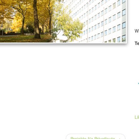
Wi
Te
Li
Projekte für Privatleute
→